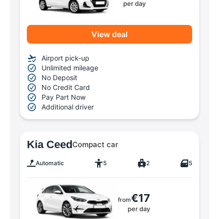
per day
View deal
Airport pick-up
Unlimited mileage
No Deposit
No Credit Card
Pay Part Now
Additional driver
Kia Ceed
Compact car
Automatic
5
2
5
€17
from
per day