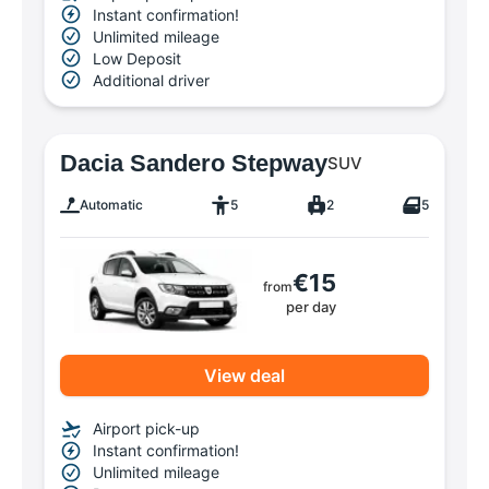
Instant confirmation!
Unlimited mileage
Low Deposit
Additional driver
Dacia Sandero Stepway
SUV
Automatic
5
2
5
€15
from
per day
View deal
Airport pick-up
Instant confirmation!
Unlimited mileage