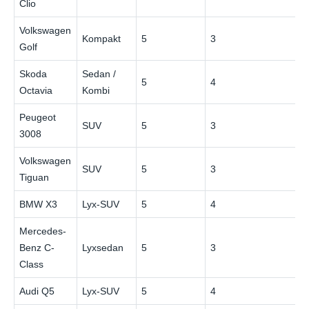
Clio
Volkswagen
Kompakt
5
3
€
Golf
Skoda
Sedan /
5
4
€
Octavia
Kombi
Peugeot
SUV
5
3
€
3008
Volkswagen
SUV
5
3
€
Tiguan
BMW X3
Lyx-SUV
5
4
€
Mercedes-
Benz C-
Lyxsedan
5
3
€
Class
Audi Q5
Lyx-SUV
5
4
€