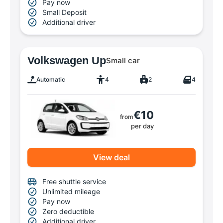
Pay now
Small Deposit
Additional driver
Volkswagen Up
Small car
Automatic
4
2
4
€10
from
per day
View deal
Free shuttle service
Unlimited mileage
Pay now
Zero deductible
Additional driver