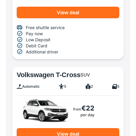
View deal
Free shuttle service
Pay now
Low Deposit
Debit Card
Additional driver
Volkswagen T-Cross
SUV
Automatic
5
2
5
€22
from
per day
View deal