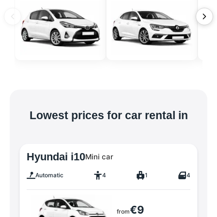
Lowest prices for car rental in
Hyundai i10
Mini car
Automatic
4
1
4
€9
from