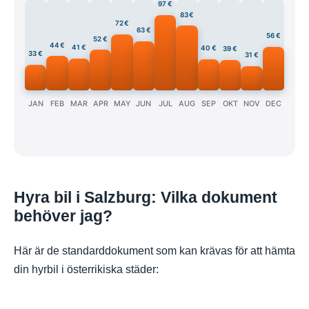
97 €
83 €
72 €
63 €
56 €
52 €
44 €
41 €
40 €
39 €
33 €
31 €
JAN
FEB
MAR
APR
MAY
JUN
JUL
AUG
SEP
OKT
NOV
DEC
Hyra bil i Salzburg: Vilka dokument
behöver jag?
Här är de standarddokument som kan krävas för att hämta
din hyrbil i österrikiska städer: