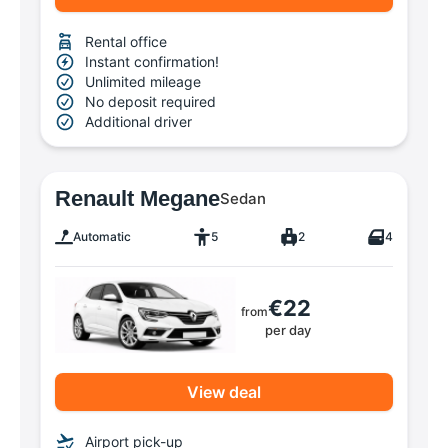
Rental office
Instant confirmation!
Unlimited mileage
No deposit required
Additional driver
Renault Megane
Sedan
Automatic
5
2
4
€22
from
per day
View deal
Airport pick-up