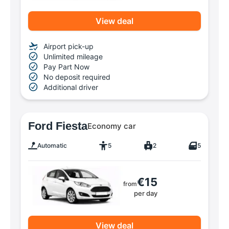
View deal
Airport pick-up
Unlimited mileage
Pay Part Now
No deposit required
Additional driver
Ford Fiesta
Economy car
Automatic
5
2
5
€15
from
per day
View deal