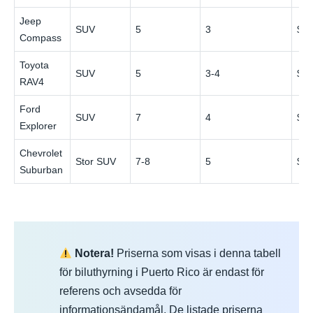
Jeep
SUV
5
3
$5
Compass
Toyota
SUV
5
3-4
$6
RAV4
Ford
SUV
7
4
$7
Explorer
Chevrolet
Stor SUV
7-8
5
$9
Suburban
Notera!
Priserna som visas i denna tabell
för biluthyrning i Puerto Rico är endast för
referens och avsedda för
informationsändamål. De listade priserna