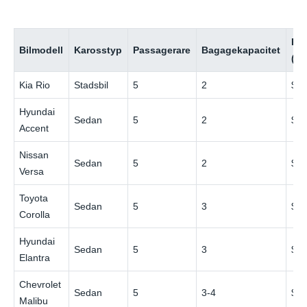
Pri
Bilmodell
Karosstyp
Passagerare
Bagagekapacitet
(lå
Kia Rio
Stadsbil
5
2
$3
Hyundai
Sedan
5
2
$3
Accent
Nissan
Sedan
5
2
$3
Versa
Toyota
Sedan
5
3
$4
Corolla
Hyundai
Sedan
5
3
$4
Elantra
Chevrolet
Sedan
5
3-4
$4
Malibu