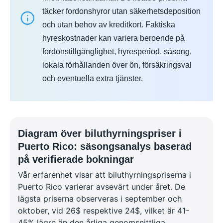
täcker fordonshyror utan säkerhetsdeposition
och utan behov av kreditkort. Faktiska
hyreskostnader kan variera beroende på
fordonstillgänglighet, hyresperiod, säsong,
lokala förhållanden över ön, försäkringsval
och eventuella extra tjänster.
Diagram över biluthyrningspriser i
Puerto Rico: säsongsanalys baserad
på verifierade bokningar
Vår erfarenhet visar att biluthyrningspriserna i
Puerto Rico varierar avsevärt under året. De
lägsta priserna observeras i september och
oktober, vid 26$ respektive 24$, vilket är 41-
45% lägre än den årliga genomsnittliga