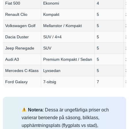
Fiat 500
Ekonomi
4
1
Renault Clio
Kompakt
5
2
Volkswagen Golf
Mellanstor / Kompakt
5
2
Dacia Duster
SUV / 4×4
5
2
Jeep Renegade
SUV
5
2
Audi A3
Premium Kompakt / Sedan
5
2
Mercedes C-Klass
Lyxsedan
5
3
Ford Galaxy
7-sitsig
7
3
Notera
: Dessa är ungefärliga priser och
varierar beroende på säsong, bilklass,
upphämtningsplats (flygplats vs stad),