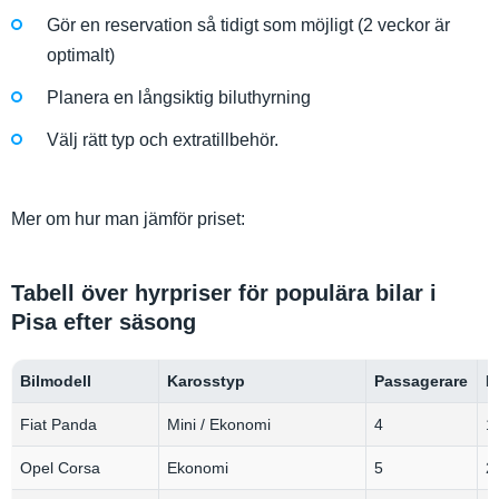
Gör en reservation så tidigt som möjligt (2 veckor är
optimalt)
Planera en långsiktig biluthyrning
Välj rätt typ och extratillbehör.
Mer om hur man jämför priset:
Tabell över hyrpriser för populära bilar i
Pisa efter säsong
Bilmodell
Karosstyp
Passagerare
B
Fiat Panda
Mini / Ekonomi
4
1
Opel Corsa
Ekonomi
5
2