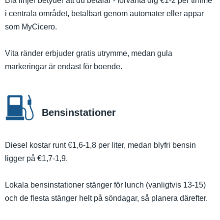
Blå linjer betyder att du betalar - förvänta dig €1-2 per timme
i centrala området, betalbart genom automater eller appar
som MyCicero.
Vita ränder erbjuder gratis utrymme, medan gula
markeringar är endast för boende.
Bensinstationer
Diesel kostar runt €1,6-1,8 per liter, medan blyfri bensin
ligger på €1,7-1,9.
Lokala bensinstationer stänger för lunch (vanligtvis 13-15)
och de flesta stänger helt på söndagar, så planera därefter.