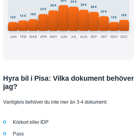
35 €
33 €
29 €
28 €
26 €
23 €
20 €
16 €
15 €
14 €
12 €
12 €
JAN
FEB
MAR
APR
MAY
JUN
JUL
AUG
SEP
OKT
NOV
DEC
Hyra bil i Pisa: Vilka dokument behöver
jag?
Vanligtvis behöver du inte mer än 3-4 dokument:
Körkort eller IDP
Pass