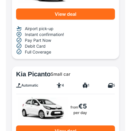
View deal
Airport pick-up
Instant confirmation!
Pay Part Now
Debit Card
Full Coverage
Kia Picanto
Small car
Automatic
4
1
5
€5
from
per day
View deal