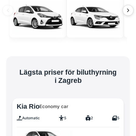
Lägsta priser för biluthyrning
i Zagreb
Kia Rio
Economy car
Automatic
5
2
5