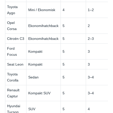
Toyota
Mini / Ekonomisk
4
1–2
Aygo
Opel
Ekonomihatchback
5
2
Corsa
Citroën C3
Ekonomihatchback
5
2–3
Ford
Kompakt
5
3
Focus
Seat Leon
Kompakt
5
3
Toyota
Sedan
5
3–4
Corolla
Renault
Kompakt SUV
5
3–4
Captur
Hyundai
SUV
5
4
Tucson