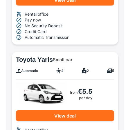
Rental office
Pay now
No Security Deposit
Credit Card
Automatic Transmission
Toyota Yaris
Small car
Automatic
4
2
5
€5.5
from
per day
View deal