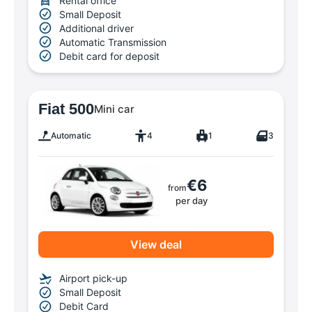
Rental office
Small Deposit
Additional driver
Automatic Transmission
Debit card for deposit
Fiat 500
Mini car
Automatic
4
1
3
€6
from
per day
View deal
Airport pick-up
Small Deposit
Debit Card