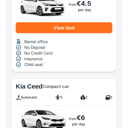
€4.5
from
per day
View deal
Rental office
No Deposit
No Credit Card
Insurance
Child seat
Kia Ceed
Compact car
Automatic
5
2
5
€6
from
per day