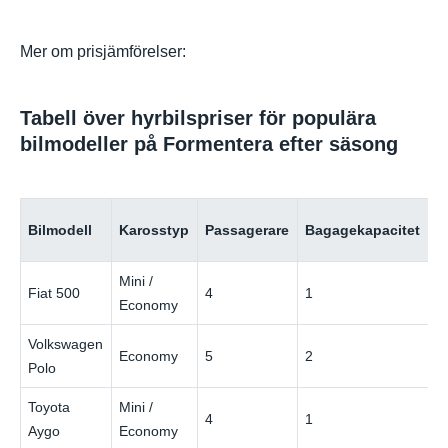
Mer om prisjämförelser:
Tabell över hyrbilspriser för populära
bilmodeller på Formentera efter säsong
P
Bilmodell
Karosstyp
Passagerare
Bagagekapacitet
(
Mini /
Fiat 500
4
1
3
Economy
Volkswagen
Economy
5
2
4
Polo
Toyota
Mini /
4
1
3
Aygo
Economy