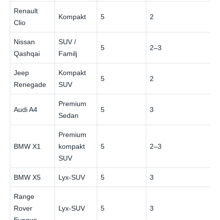
Renault
Kompakt
5
2
4
Clio
Nissan
SUV /
5
2–3
6
Qashqai
Familj
Jeep
Kompakt
5
2
7
Renegade
SUV
Premium
Audi A4
5
3
8
Sedan
Premium
BMW X1
kompakt
5
2–3
9
SUV
BMW X5
Lyx-SUV
5
3
1
Range
Rover
Lyx-SUV
5
3
1