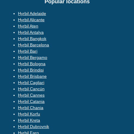
Popular locations
Hyrbil Adelaide
Hyrbil Alicante
Hyrbil Aten
Hyrbil Antalya
Hyrbil Bangkok
Hyrbil Barcelona
Hyrbil Bari
Hyrbil Bergamo
Hyrbil Bologna
Hyrbil Brindisi
Hyrbil Brisbane
Hyrbil Cagliari
Hyrbil Cancún
Hyrbil Cannes
Hyrbil Catania
Hyrbil Chania
Hyrbil Korfu
Hyrbil Kreta
Hyrbil Dubrovnik
Hyrbil Faro