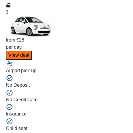
3
from
€28
per day
View deal
Airport pick-up
No Deposit
No Credit Card
Insurance
Child seat