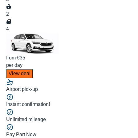
2
4
from
€35
per day
View deal
Airport pick-up
Instant confirmation!
Unlimited mileage
Pay Part Now