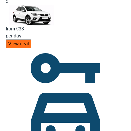
5
from
€33
per day
View deal