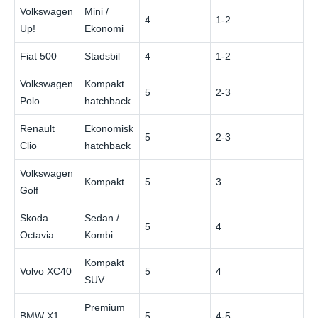
Volkswagen
Mini /
4
1-2
€
Up!
Ekonomi
Fiat 500
Stadsbil
4
1-2
€
Volkswagen
Kompakt
5
2-3
€
Polo
hatchback
Renault
Ekonomisk
5
2-3
€
Clio
hatchback
Volkswagen
Kompakt
5
3
€
Golf
Skoda
Sedan /
5
4
€
Octavia
Kombi
Kompakt
Volvo XC40
5
4
€
SUV
Premium
BMW X1
5
4-5
€