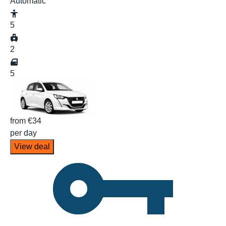
Automatic
5
2
5
from
€34
per day
View deal