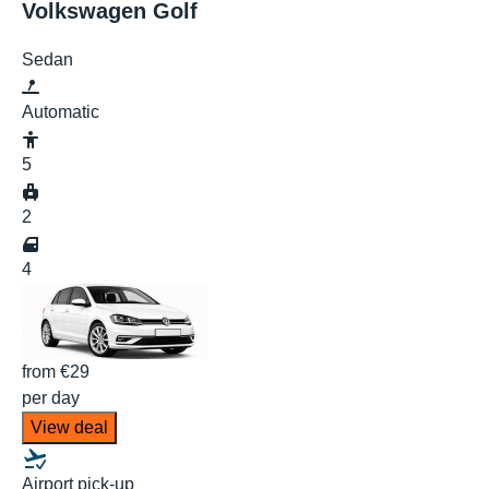
Volkswagen Golf
Sedan
Automatic
5
2
4
from
€29
per day
View deal
Airport pick-up