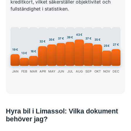
kreditkort, vilket säkerställer objektivitet och
fullständighet i statistiken.
43 €
39 €
37 €
37 €
35 €
35 €
32 €
27 €
25 €
19 €
16 €
13 €
JAN
FEB
MAR
APR
MAY
JUN
JUL
AUG
SEP
OKT
NOV
DEC
Hyra bil i Limassol: Vilka dokument
behöver jag?