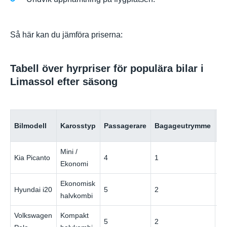
Så här kan du jämföra priserna:
Tabell över hyrpriser för populära bilar i
Limassol efter säsong
Pr
Bilmodell
Karosstyp
Passagerare
Bagageutrymme
(l
Mini /
Kia Picanto
4
1
€
Ekonomi
Ekonomisk
Hyundai i20
5
2
€
halvkombi
Volkswagen
Kompakt
5
2
€