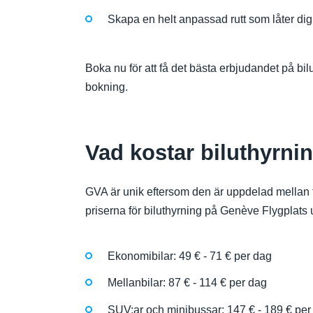
Skapa en helt anpassad rutt som låter dig 
Boka nu för att få det bästa erbjudandet på bil
bokning.
Vad kostar biluthyrni
GVA är unik eftersom den är uppdelad mellan två
priserna för biluthyrning på Genève Flygplats u
Ekonomibilar: 49 € - 71 € per dag
Mellanbilar: 87 € - 114 € per dag
SUV:ar och minibussar: 147 € - 189 € per