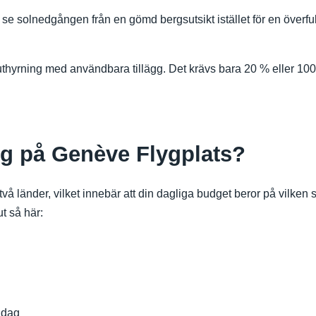
se solnedgången från en gömd bergsutsikt istället för en överfull
uthyrning med användbara tillägg. Det krävs bara 20 % eller 100 
ng på Genève Flygplats?
 länder, vilket innebär att din dagliga budget beror på vilken si
t så här:
 dag