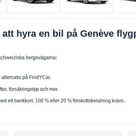
t att hyra en bil på Genève fly
 schweiziska bergsvägarna:
h alternativ på FindYCar.
ifter, försäkringstyp och mer.
med ett bankkort. 100 % eller 20 % förskottsbetalning krävs.