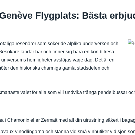
å Genève Flygplats: Bästa erbj
otaliga resenärer som söker de alplika underverken och
esökare landar här och finner sig bara en kort bilresa
niversums hemligheter avslöjas varje dag. Det är en
möter den historiska charmiga gamla stadsdelen och
t smartaste valet för alla som vill undvika trånga pendelbussar o
arna i Chamonix eller Zermatt med all din utrustning säkert i bag
avaux-vinodlingarna och stanna vid små vinbutiker vid sjön som 