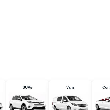
SUVs
Vans
Conv