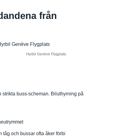
udandena från
Hyrbil Genève Flygplats
ch strikta buss-scheman. Biluthyrning på
ageutrymmet
tåg och bussar ofta åker förbi