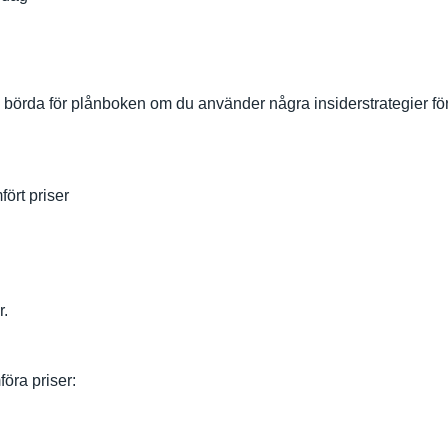
n börda för plånboken om du använder några insiderstrategier f
fört priser
r.
öra priser: