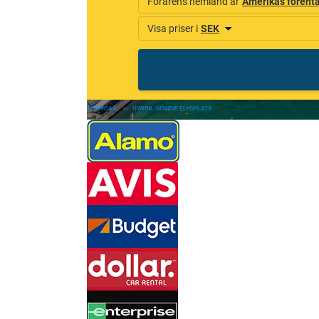
FINDYCAR
»
HYRBIL GENÈVE FLYGPLATS