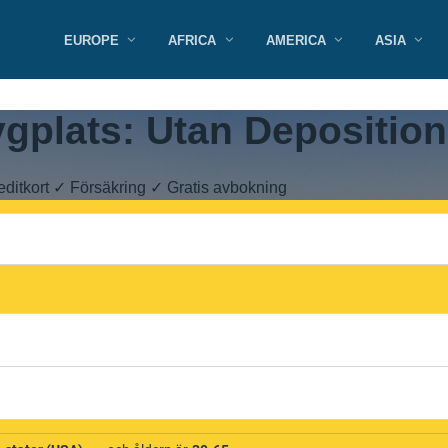
EUROPE
AFRICA
AMERICA
ASIA
gplats: Utan Deposition
reditkort ✓ Försäkring ✓ Gratis avbokning