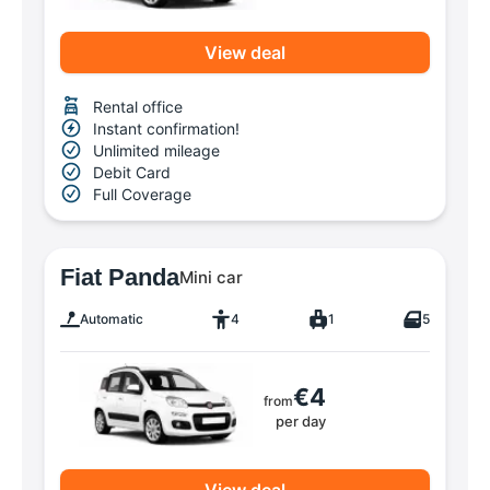
View deal
Rental office
Instant confirmation!
Unlimited mileage
Debit Card
Full Coverage
Fiat Panda
Mini car
Automatic
4
1
5
€4
from
per day
View deal