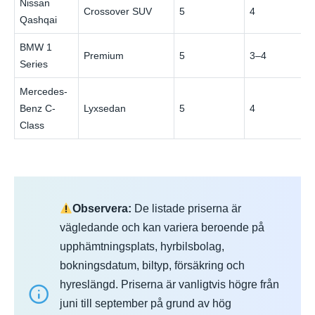
Nissan
Crossover SUV
5
4
Qashqai
BMW 1
Premium
5
3–4
Series
Mercedes-
Benz C-
Lyxsedan
5
4
Class
Observera:
De listade priserna är
vägledande och kan variera beroende på
upphämtningsplats, hyrbilsbolag,
bokningsdatum, biltyp, försäkring och
hyreslängd. Priserna är vanligtvis högre från
juni till september på grund av hög