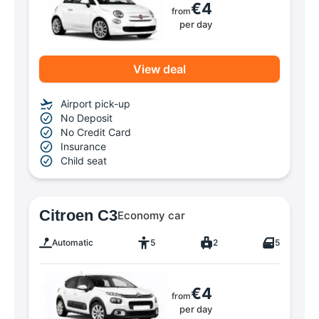
€4
from
per day
View deal
Airport pick-up
No Deposit
No Credit Card
Insurance
Child seat
Citroen C3
Economy car
Automatic
5
2
5
€4
from
per day