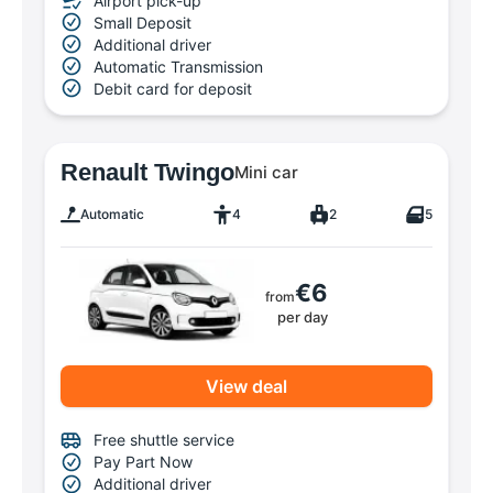
Airport pick-up
Small Deposit
Additional driver
Automatic Transmission
Debit card for deposit
Renault Twingo
Mini car
Automatic
4
2
5
€6
from
per day
View deal
Free shuttle service
Pay Part Now
Additional driver