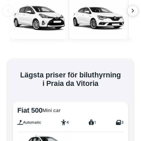
Lägsta priser för biluthyrning
i Praia da Vitoria
Fiat 500
Mini car
Automatic
4
1
3