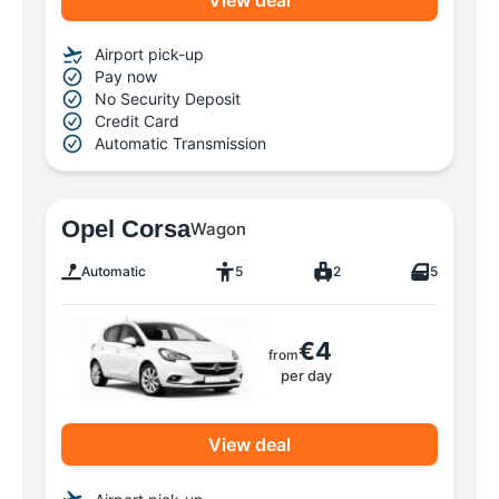
Airport pick-up
Pay now
No Security Deposit
Credit Card
Automatic Transmission
Opel Corsa
Wagon
Automatic
5
2
5
€4
from
per day
View deal