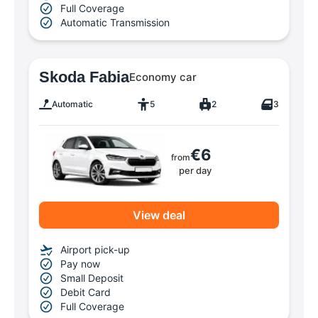
Full Coverage
Automatic Transmission
Skoda Fabia
Economy car
Automatic
5
2
3
€6
from
per day
View deal
Airport pick-up
Pay now
Small Deposit
Debit Card
Full Coverage