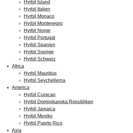
Hyrbil Island
Hyrbil Italien
Hyrbil Monaco
Hyrbil Montenegro
Hyrbil Norge
Hyrbil Portugal
Hyrbil Spanien
Hyrbil Sverige
Hyrbil Schweiz
Africa
Hyrbil Mauritius
Hyrbil Seychellerna
America
Hyrbil Curacao
Hyrbil Dominikanska Republiken
Hyrbil Jamaica
Hyrbil Mexiko
Hyrbil Puerto Rico
Asia