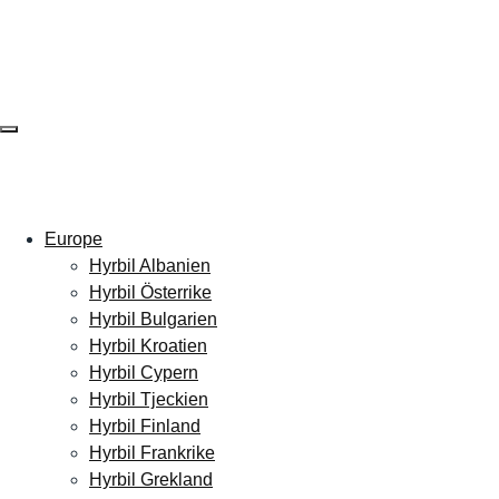
Skip
to
content
EUROPE
AFRICA
AMERICA
ASIA
AUSTR
Europe
Hyrbil Albanien
Hyrbil Österrike
Hyrbil Bulgarien
Hyrbil Kroatien
Hyrbil Cypern
Hyrbil Tjeckien
Hyrbil Finland
Hyrbil Frankrike
Hyrbil Grekland