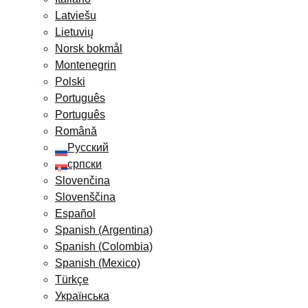
Latviešu
Lietuvių
Norsk bokmål
Montenegrin
Polski
Português
Português
Română
Русский
српски
Slovenčina
Slovenščina
Español
Spanish (Argentina)
Spanish (Colombia)
Spanish (Mexico)
Türkçe
Українська