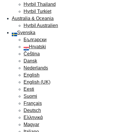
Hyrbil Thailand
Hyrbil Turkiet
Australia & Oceania
Hyrbil Australien
Svenska
Български
Hrvatski
Čeština
Dansk
Nederlands
English
English (UK)
Eesti
Suomi
Français
Deutsch
Ελληνικά
Magyar
Italiano